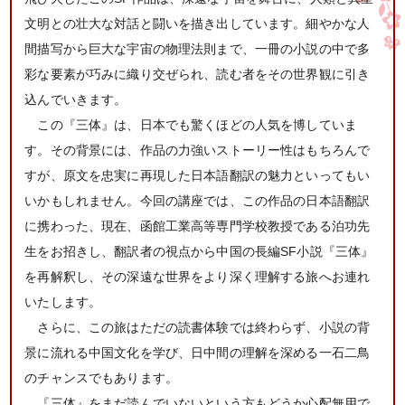
文明との壮大な対話と闘いを描き出しています。細やかな人
間描写から巨大な宇宙の物理法則まで、一冊の小説の中で多
彩な要素が巧みに織り交ぜられ、読む者をその世界観に引き
込んでいきます。
この『三体』は、日本でも驚くほどの人気を博していま
す。その背景には、作品の力強いストーリー性はもちろんで
すが、原文を忠実に再現した日本語翻訳の魅力といってもい
いかもしれません。今回の講座では、この作品の日本語翻訳
に携わった、現在、函館工業高等専門学校教授である泊功先
生をお招きし、翻訳者の視点から中国の長編SF小説『三体』
を再解釈し、その深遠な世界をより深く理解する旅へお連れ
いたします。
さらに、この旅はただの読書体験では終わらず、小説の背
景に流れる中国文化を学び、日中間の理解を深める一石二鳥
のチャンスでもあります。
『三体』をまだ読んでいないという方もどうか心配無用で