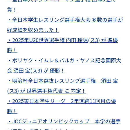
賞！
・全日本学生レスリング選手権大会 多数の選手が
好成績を収めました！
・2025年U20世界選手権 内田 玲児(ス3) が 準優
勝！
・ポリヤク・イムレ＆バルガ・ヤノス記念国際大
会 須田 宝(ス3) が 優勝！
・明治杯全日本選抜レスリング選手権 須田 宝
(ス3) が 世界選手権代表 に 内定！
・2025東日本学生リーグ 2年連続11回目の優
勝！
・JOCジュニアオリンピックカップ 本学の選手