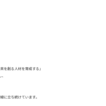
け
未来を創る人材を育成する」
し、
前線に立ち続けています。
。