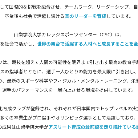
して国際的な挑戦を融合させ、チームワーク、リーダーシップ、
卒業後も社会で活躍し続ける
真のリーダーを育成
しています。
山梨学院大学カレッジスポーツセンター（CSC）は、
を社会で活かし、
世界の舞台で活躍する人材へと成長することを
ツは、競技を超えて人間の可能性を限界まで引き出す最高の教育手
スの指導者とともに、選手一人ひとりの能力を最大限に引き出し
り、最新のスポーツ科学やフィジカル・メンタルトレーニング、栄
選手のパフォーマンスを一層向上させる環境を提供しています。
の強化育成クラブが登録され、それぞれが日本国内でトップレベルの実
多くの卒業生がプロ選手やオリンピック選手として活躍しており
の成果は山梨学院大学が
アスリート育成の最前線を走り続けている