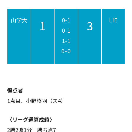
山学大
0
-1
LIE
1
3
0-1
1-1
0ｰ0
得点者
1点目、小野柊羽（ス4）
〈リーグ通算成績〉
2勝2敗1分 勝ち点7