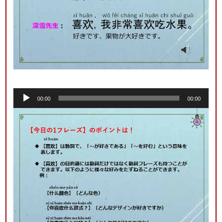
音
00:00
00:00
声
プ
レ
ー
ヤ
ー