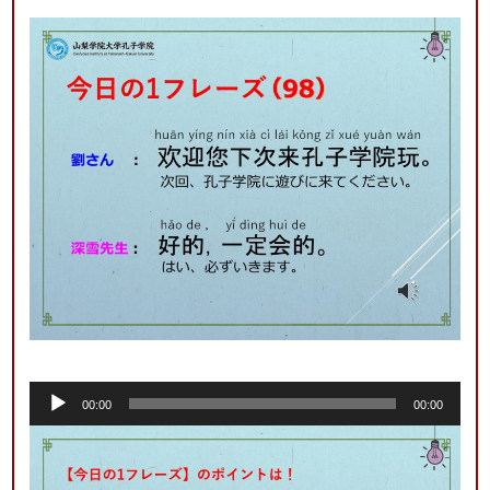
音
00:00
00:00
声
プ
レ
ー