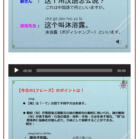
音
00:00
00:00
声
プ
レ
ー
ヤ
ー