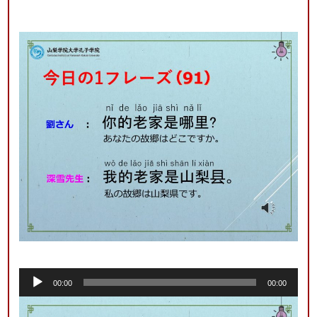
音
00:00
00:00
声
プ
レ