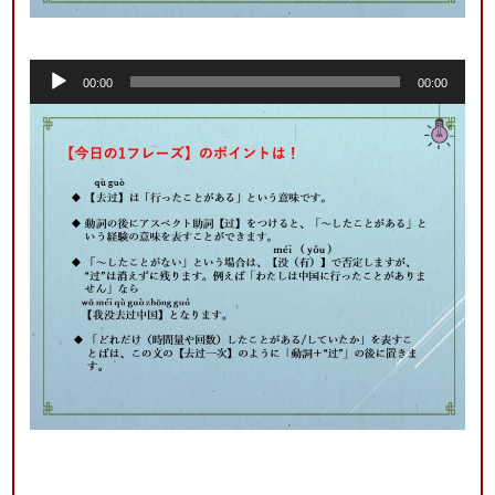
音
00:00
00:00
声
プ
レ
ー
ヤ
ー