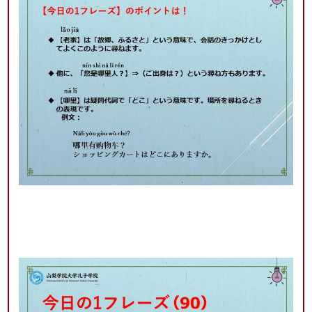
ー
ヤ
ー