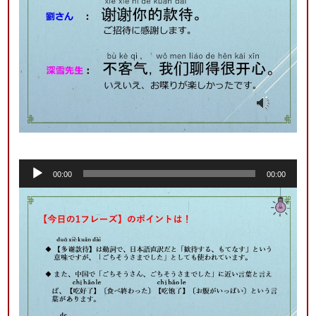
音
00:00
00:00
声
プ
レ
ー
ヤ
ー