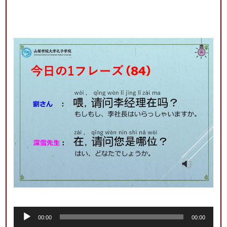
音
00:00
00:00
声