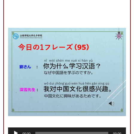
音
00:00
00:00