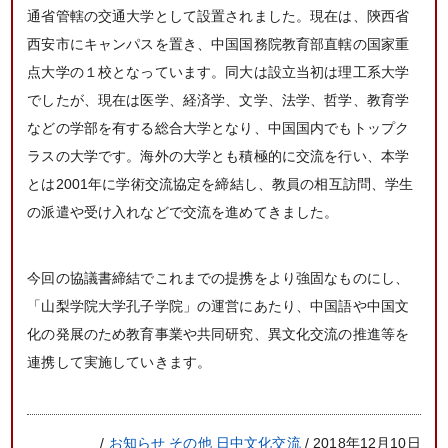
通省管轄の交通大学として設置されました。現在は、陝西省
西安市にキャンパスを置き、中国国務院教育部直轄の国家重
点大学の１校となっています。同大は設立当初は理工系大学
でしたが、現在は医学、経済学、文学、法学、哲学、教育学
などの学部を有する総合大学となり、中国国内でもトップク
ラスの大学です。海外の大学とも積極的に交流を行い、本学
とは2001年に学術交流協定を締結し、教員の相互訪問、学生
の派遣や受け入れなどで交流を進めてきました。
今回の協議書締結でこれまでの提携をより強固なものにし、
「山梨学院大学孔子学院」の運営にあたり、中国語や中国文
化の発展のため教育事業や共同研究、異文化交流の推進等を
連携して実施していきます。
/
お知らせ
その他
日中文化交流
/ 2018年12月10日