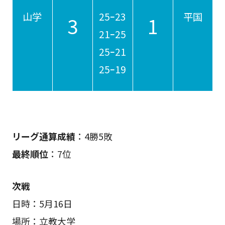
山学
25ｰ23
平国
3
1
21ｰ25
25ｰ21
25ｰ19
リーグ通算成績
：4勝5敗
最終順位
：7位
次戦
日時：5月16日
場所：立教大学