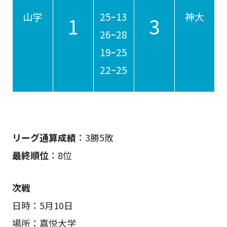
山学
25ｰ13
神大
1
3
26ｰ28
19ｰ25
22ｰ25
リーグ通算成績
：3勝5敗
最終順位
：8位
次戦
日時：5月10日
場所：嘉悦大学