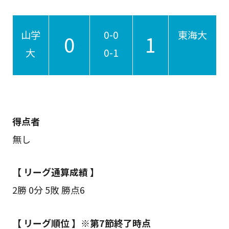
山学
0-0
東海大
0
1
大
0-1
得点者
無し
【 リーグ通算成績 】
2勝 0分 5敗 勝点6
【 リーグ順位 】※第7節終了時点