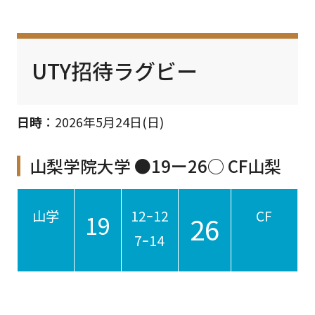
UTY招待ラグビー
日時
：2026年5月24日(日)
山梨学院大学 ●19ー26○ CF山梨
山学
12ｰ12
CF
19
26
7ｰ14