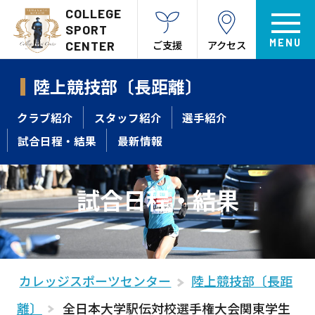
COLLEGE
SPORT
ご支援
アクセス
CENTER
陸上競技部〔長距離〕
クラブ紹介
スタッフ紹介
選手紹介
試合日程・結果
最新情報
試合日程・結果
カレッジスポーツセンター
陸上競技部〔長距
離〕
全日本大学駅伝対校選手権大会関東学生