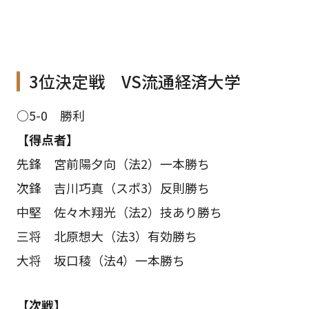
3位決定戦 VS流通経済大学
○5-0 勝利
【得点者】
先鋒 宮前陽夕向（法2）一本勝ち
次鋒 吉川巧真（スポ3）反則勝ち
中堅 佐々木翔光（法2）技あり勝ち
三将 北原想大（法3）有効勝ち
大将 坂口稜（法4）一本勝ち
【次戦】