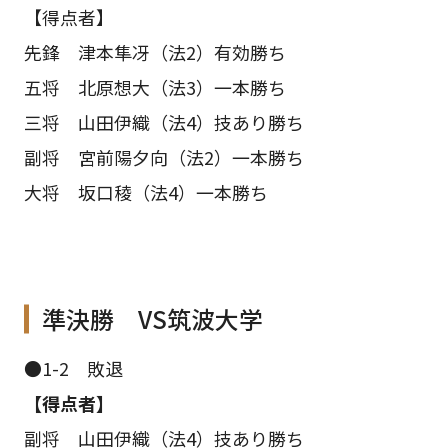
【得点者】
先鋒 津本隼冴（法2）有効勝ち
五将 北原想大（法3）一本勝ち
三将 山田伊織（法4）技あり勝ち
副将 宮前陽夕向（法2）一本勝ち
大将 坂口稜（法4）一本勝ち
準決勝 VS筑波大学
●1-2 敗退
【得点者】
副将 山田伊織（法4）技あり勝ち