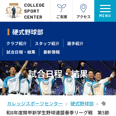
COLLEGE
SPORT
ご支援
アクセス
CENTER
硬式野球部
クラブ紹介
スタッフ紹介
選手紹介
試合日程・結果
最新情報
試合日程・結果
カレッジスポーツセンター
硬式野球部
令
和8年度関甲新学生野球連盟春季リーグ戦 第5節