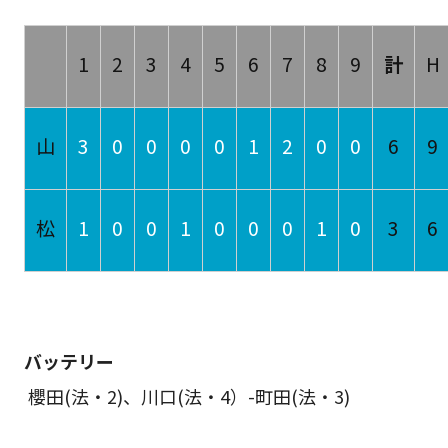
1
2
3
4
5
6
7
8
9
計
H
山
3
0
0
0
0
1
2
0
0
6
9
松
1
0
0
1
0
0
0
1
0
3
6
バッテリー
櫻田(法・2)、川口(法・4）-町田(法・3)