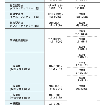
総合型選抜
9月23日(水)～
2026年
11
ダブル・ディグリーⅠ期
10月5日(月)
10月11日(日)
総合型選抜
11月20日(金)～
2026年
12
ダブル・ディグリーⅡ期
11月27日(金)
12月6日(日)
総合型選抜
2月8日(月)～
2027年
3月
ダブル・ディグリーⅢ期
2月19日(金)
2月26日(金)
2026年
11月14日(土)
11月6日(金)～
2026年
学校推薦型選抜
12
11月11日(水)
11月15日(日)
2026年
11月21日(土)
2027年
2月1日(月)
2027年
2月2日(火)
一般選抜
1月4日(月)～
2月
(個別テスト)前期
1月25日(月)
2027年
2月3日(水)
2027年
2月6日(土)
一般選抜
2月8日(月)～
2027年
2月
(個別テスト)後期
2月18日(木)
2月22日(月)
一般選抜
1月4日(月)～
2月
(共通テスト)前期
1月29日(金)
一般選抜
2月1日(月)～
2月