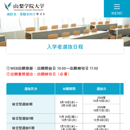
高校生・受験生向け
サイト
入学者選抜日程
①WEB出願登録：出願開始日 10:00〜出願締切日 17:00
②出願書類提出：出願締切日（必着）
選抜区分
出願期間
選抜日
合
2026年
10月10日(土)
9月16日(水)～
総合型選抜I期
11
9月30日(水)
2026年
10月11日(日)
11月20日(金)～
2026年
総合型選抜II期
12
12月1日(火)
12月6日(日)
1月13日(水)～
2027年
総合型選抜III期
2月
1月22日(金)
2月2日(火)