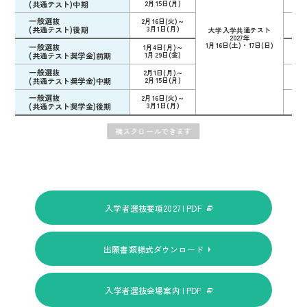
(共通テスト)中期
2月15日(月)
一般選抜
2月16日(火)～
3月
(共通テスト)後期
3月1日(月)
大学入学共通テスト
2027年
1月16日(土)・17日(日)
一般選抜
1月4日(月)～
2月
(共通テスト奨学金)前期
1月29日(金)
一般選抜
2月1日(月)～
2月
(共通テスト奨学金)中期
2月15日(月)
一般選抜
2月16日(火)～
3月
(共通テスト奨学金)後期
3月1日(月)
入学者選抜要項2027 | PDF
出願書類様式ダウンロード
入学者選抜会場案内 | PDF