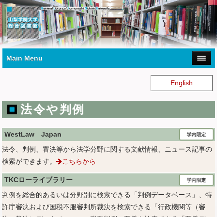
Main Menu
English
法令や判例
WestLaw Japan
法令、判例、審決等から法学分野に関する文献情報、ニュース記事の
検索ができます。
こちらから
TKCローライブラリー
判例を総合的あるいは分野別に検索できる「判例データベース」、特
許庁審決および国税不服審判所裁決を検索できる「行政機関等（審