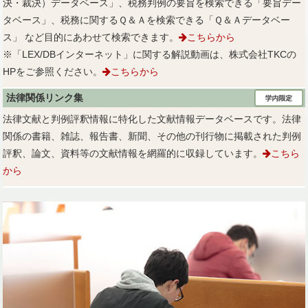
決・裁決）データベース」、税務判例の要旨を検索できる「要旨デー
タベース」、税務に関するＱ＆Ａを検索できる「Ｑ＆Ａデータベー
ス」 など目的にあわせて検索できます。
こちらから
※「LEX/DBインターネット」に関する解説動画は、株式会社TKCの
HPをご参照ください。
こちらから
法律関係リンク集
法律文献と判例評釈情報に特化した文献情報データベースです。法律
関係の書籍、雑誌、報告書、新聞、その他の刊行物に掲載された判例
評釈、論文、資料等の文献情報を網羅的に収録しています。
こちら
から