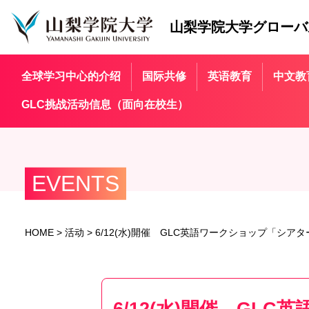
山梨学院大学
グローバ
全球学习中心的介绍
国际共修
英语教育
中文教
GLC挑战活动信息（面向在校生）
EVENTS
HOME
>
活动
>
6/12(水)開催 GLC英語ワークショップ「シ
6/12(水)開催 G