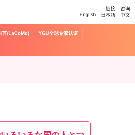
链接
咨询
English
日本語
中文
言(LaCoMo)
YGU全球专家认证
ムでいろいろな国の人とつ