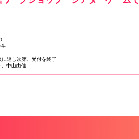
0
全学生
員に達し次第、受付を終了
キ、中山由佳