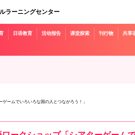
ルラーニングセンター
育
日语教育
活动报告
课堂探索
刊行物
共享语
アターゲームでいろいろな国の人とつながろう！」
LC英語ワークショップ「シアターゲー