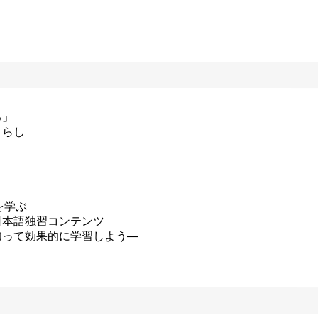
る」
くらし
。
を学ぶ
日本語独習コンテンツ
知って効果的に学習しよう―