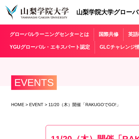
山梨学院大学
グローバ
グローバルラーニングセンターとは
国際共修
英語
YGUグローバル・エキスパート認定
GLCチャレンジ
EVENTS
HOME
>
EVENT
>
11/20（木）開催「RAKUGOでGO!」
11/20（木）開催「RA