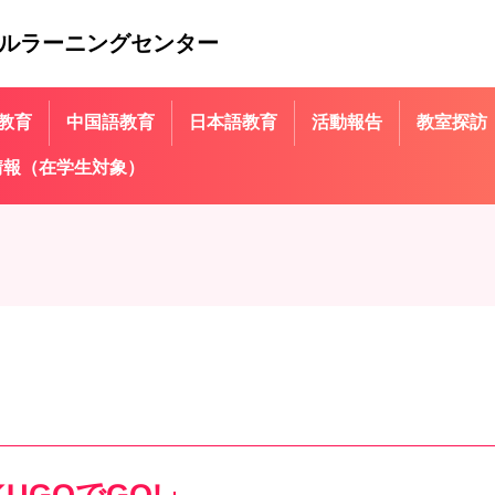
ルラーニングセンター
教育
中国語教育
日本語教育
活動報告
教室探訪
情報（在学生対象）
KUGOでGO!」